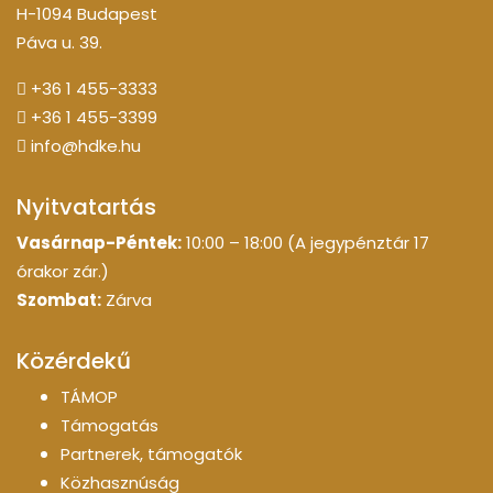
H-1094 Budapest
Páva u. 39.
+36 1 455-3333
+36 1 455-3399
info@hdke.hu
Nyitvatartás
Vasárnap-Péntek:
10:00 – 18:00 (A jegypénztár 17
órakor zár.)
Szombat:
Zárva
Közérdekű
TÁMOP
Támogatás
Partnerek, támogatók
Közhasznúság