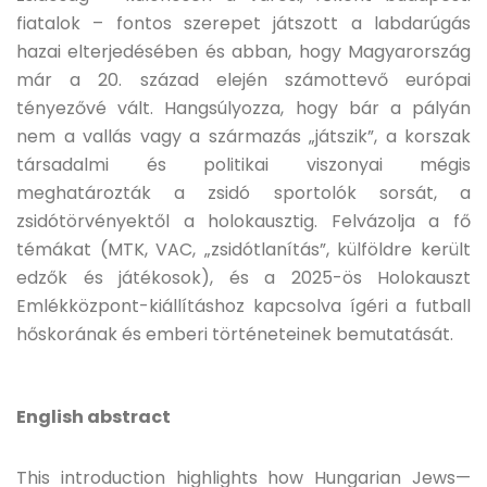
fiatalok – fontos szerepet játszott a labdarúgás
hazai elterjedésében és abban, hogy Magyarország
már a 20. század elején számottevő európai
tényezővé vált. Hangsúlyozza, hogy bár a pályán
nem a vallás vagy a származás „játszik”, a korszak
társadalmi és politikai viszonyai mégis
meghatározták a zsidó sportolók sorsát, a
zsidótörvényektől a holokausztig. Felvázolja a fő
témákat (MTK, VAC, „zsidótlanítás”, külföldre került
edzők és játékosok), és a 2025-ös Holokauszt
Emlékközpont-kiállításhoz kapcsolva ígéri a futball
hőskorának és emberi történeteinek bemutatását.
English abstract
This introduction highlights how Hungarian Jews—