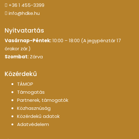
+36 1 455-3399
info@hdke.hu
Nyitvatartás
Vasárnap-Péntek:
10:00 – 18:00 (A jegypénztár 17
órakor zár.)
Szombat:
Zárva
Közérdekű
TÁMOP
Támogatás
Partnerek, támogatók
Közhasznúság
Közérdekű adatok
Adatvédelem