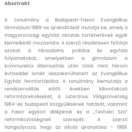
Absztrakt
A tanulmány a Budapesti-Fasori Evangélikus
Gimnázium 1989-es újraindítását mutatja be, amely a
magyarországi egyházi oktatás történetének egyik
kiemelkedő mozzanata. A szerző részletesen feltárja
azokat a társadalmi, politikai és egyházi
folyamatokat, amelyekben a gimnázium a
kommunista államosítás után több mint három
évtizeddel ismét visszakerülhetett az Evangélikus
Egyház fenntartásába. A tanulmány bemutatja a
rendszerváltás előtti években kibontakozó
reformtörekvéseket, a Luteránus Világszövetség
1984-es budapesti közgyűlésének hatását, valamint
a Fasor egykori diákjainak és a „Testvéri Szó”
reformközösségnek szerepét. A szerző
hangsúlyozza, hogy az iskola újranyitása – 1989.