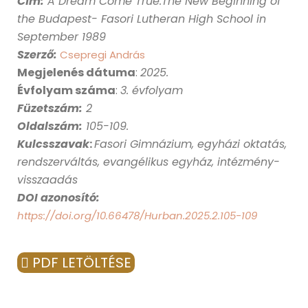
Cím
:
A Dream Come True.The New Beginning of
the Budapest- Fasori Lutheran High School in
September 1989
Szerző:
Csepregi András
Megjelenés dátuma
:
2025
.
Évfolyam száma
:
3. évfolyam
Füzetszám:
2
Oldalszám:
105-109.
Kulcsszavak
:
Fasori Gimnázium, egyházi oktatás,
rendszerváltás, evangélikus egyház, intézmény-
visszaadás
DOI azonosító:
https://doi.org/10.66478/Hurban.2025.2.105-109
PDF LETÖLTÉSE