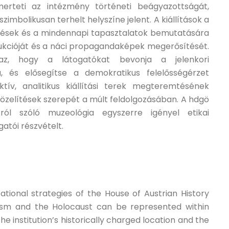
erteti az intézmény történeti beágyazottságát,
zimbolikusan terhelt helyszíne jelent. A kiállítások a
öntések és a mindennapi tapasztalatok bemutatására
odukcióját és a náci propagandaképek megerősítését.
z, hogy a látogatókat bevonja a jelenkori
a, és elősegítse a demokratikus felelősségérzet
tív, analitikus kiállítási terek megteremtésének
gközelítések szerepét a múlt feldolgozásában. A hdgö
ról szóló muzeológia egyszerre igényel etikai
atói részvételt.
tional strategies of the House of Austrian History
zism and the Holocaust can be represented within
institution’s historically charged location and the