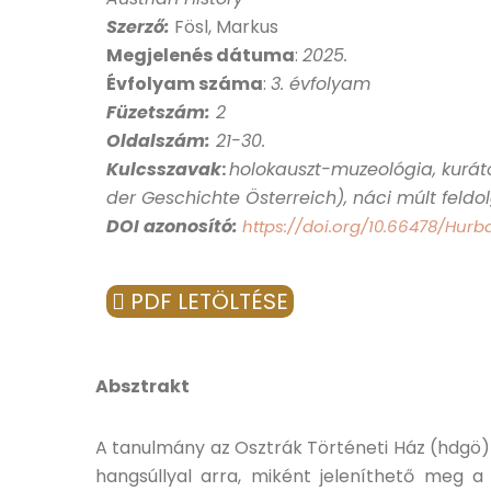
Szerző:
Fösl, Markus
Megjelenés dátuma
:
2025
.
Évfolyam száma
:
3. évfolyam
Füzetszám:
2
Oldalszám:
21-30.
Kulcsszavak
:
holokauszt-muzeológia, kurát
der Geschichte Österreich), náci múlt feldo
DOI azonosító:
https://doi.org/10.66478/Hurb
PDF LETÖLTÉSE
Absztrakt
A tanulmány az Osztrák Történeti Ház (hdgö) k
hangsúllyal arra, miként jeleníthető meg a