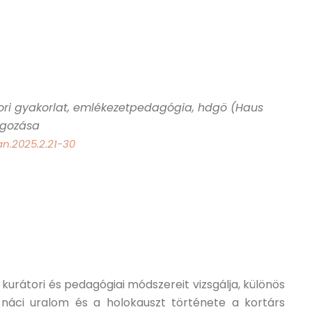
ori gyakorlat, emlékezetpedagógia, hdgö (Haus
lgozása
an.2025.2.21-30
urátori és pedagógiai módszereit vizsgálja, különös
 náci uralom és a holokauszt története a kortárs