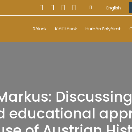
English
Rólunk
Kiállítások
Hurbán Folyóirat
O
 Markus: Discussing
d educational app
se of Austrian His