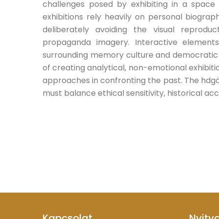
challenges posed by exhibiting in a spac
exhibitions rely heavily on personal biograph
deliberately avoiding the visual reprodu
propaganda imagery. Interactive elements
surrounding memory culture and democratic r
of creating analytical, non-emotional exhibit
approaches in confronting the past. The hdg
must balance ethical sensitivity, historical acc
Kapcsolat
Nyitv