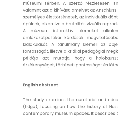
múzeumi térben. A szerző részletesen ism
valamint azt a kihívást, amelyet az Anschluss s
személyes élettörténetek, az individuális d
épülnek, elkerülve a brutalitás vizuális repr
A múzeum interaktív elemeket alkalma
emlékezetpolitikai kérdések megvitatásáb
kialakulását. A tanulmány kiemeli az objek
fontosságát, illetve a kritikai pedagógiai me
példája azt mutatja, hogy a holokauszt
érzékenységet, történeti pontosságot és látog
English abstract
The study examines the curatorial and educa
(hdgö), focusing on how the history of Na
contemporary museum spaces. It describes the 