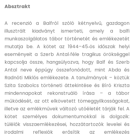
Absztrakt
A recenzió a Balfról szóló kétnyelvű, gazdagon
illusztrált kiadványt ismerteti, amely a balfi
munkaszolgálatos tábor történetét és emlékezetét
mutatja be. A kötet az 1944–45‑ös időszak helyi
eseményeit a Szerb Antal‑féle tragikus örökséggel
kapcsolja össze, hangsúlyozva, hogy Balf és Szerb
Antal neve éppúgy összefonódott, mint Abda és
Radnóti Miklós emlékezete. A tanulmányok – köztük
Szita Szabolcs történeti áttekintése és Bíró Kriszta
mindennapokat rekonstruáló írása – a tábor
működését, az ott elkövetett tömeggyilkosságokat,
illetve az emlékművek változó utóéletét tárják fel. A
kötet személyes dokumentumokkal is dolgozik:
túlélők visszaemlékezései, hozzátartozók levelei és
irodalmi reflexiók erősítik az emlékezés