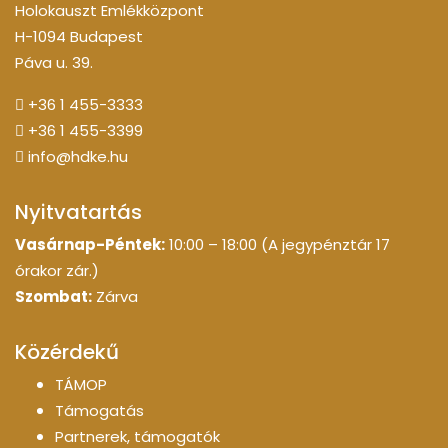
Holokauszt Emlékközpont
H-1094 Budapest
Páva u. 39.
+36 1 455-3333
+36 1 455-3399
info@hdke.hu
Nyitvatartás
Vasárnap-Péntek:
10:00 – 18:00 (A jegypénztár 17
órakor zár.)
Szombat:
Zárva
Közérdekű
TÁMOP
Támogatás
Partnerek, támogatók