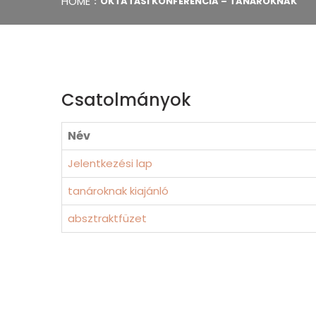
HOME
OKTATÁSI KONFERENCIA – TANÁROKNAK
Csatolmányok
Név
Jelentkezési lap
tanároknak kiajánló
absztraktfüzet