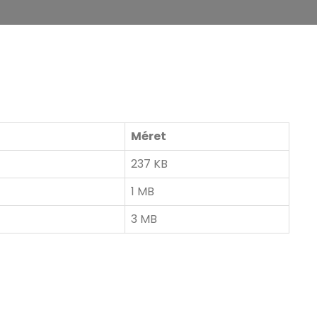
Méret
237 KB
1 MB
3 MB