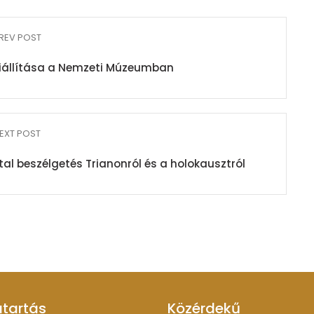
REV POST
 kiállítása a Nemzeti Múzeumban
EXT POST
al beszélgetés Trianonról és a holokausztról
atartás
Közérdekű