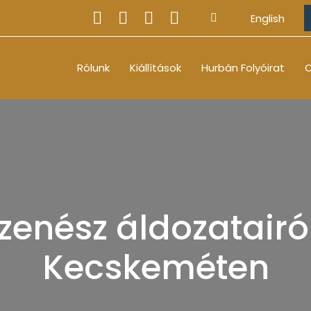
English
Rólunk
Kiállítások
Hurbán Folyóirat
O
enész áldozatairól 
Kecskeméten