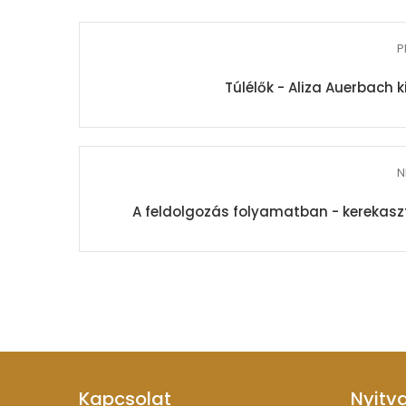
P
Túlélők - Aliza Auerbach
N
A feldolgozás folyamatban - kerekaszt
Kapcsolat
Nyitv