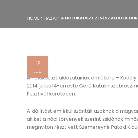
HOME
HAZAI
A HOLOKAUSZT ZENÉSZ ÁLDOZATAIRÓ
18
JÚL
A holokauszt áldozatainak emlékére – Kodály
2014. július 14-én este Gerő Katalin szobrászm
Fesztivál keretében.
A kiállítást emlékül szánták azoknak a magyar
akiket a náci törvények szerint zsidónak minős
megnyitón részt vett Szemereyné Pataki Klau