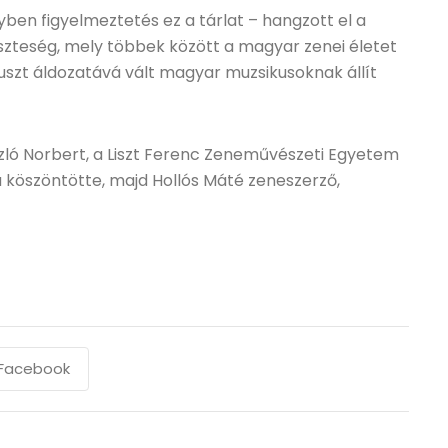
ben figyelmeztetés ez a tárlat – hangzott el a
eszteség, mely többek között a magyar zenei életet
kauszt áldozatává vált magyar muzsikusoknak állít
zló Norbert, a Liszt Ferenc Zeneművészeti Egyetem
a köszöntötte, majd Hollós Máté zeneszerző,
Facebook