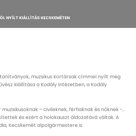
L NYÍLT KIÁLLÍTÁS KECSKEMÉTEN
 tanítványok, muzsikus kortársak címmel nyílt meg
űvész kiállítása a Kodály Intézetben, a Kodály
 muzsikusoknak – civileknek, férfiaknak és nőknek -,
ítettek és ezért a holokauszt áldozatává váltak. A
dia, Kecskemét alpolgármestere is.