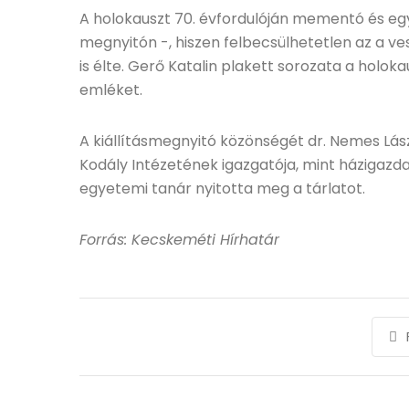
A holokauszt 70. évfordulóján mementó és egy
megnyitón -, hiszen felbecsülhetetlen az a v
is élte. Gerő Katalin plakett sorozata a holo
emléket.
A kiállításmegnyitó közönségét dr. Nemes Lás
Kodály Intézetének igazgatója, mint házigazd
egyetemi tanár nyitotta meg a tárlatot.
Forrás: Kecskeméti Hírhatár