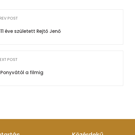
REV POST
111 éve született Rejtő Jenő
EXT POST
 Ponyvától a filmig
atartás
Közérdekű