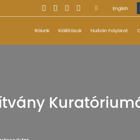
English
Rólunk
Kiállítások
Hurbán Folyóirat
O
ítvány Kuratórium