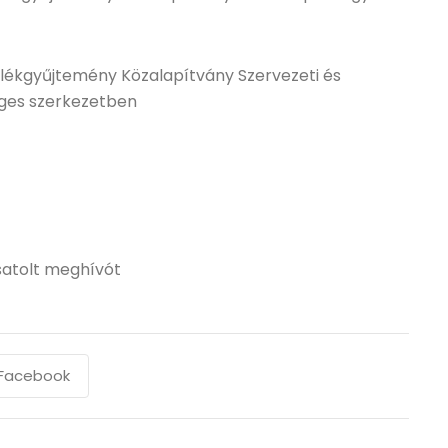
lékgyűjtemény Közalapítvány Szervezeti és
ges szerkezetben
csatolt meghívót
Facebook