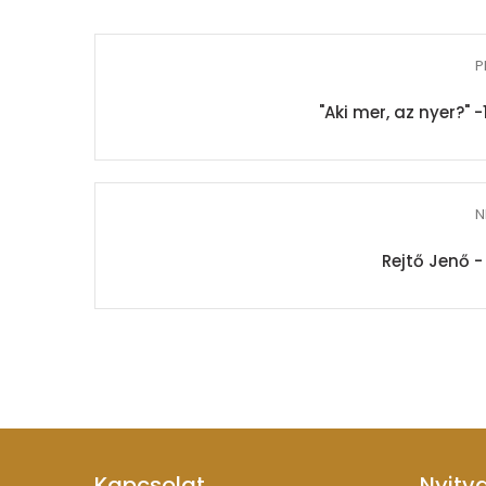
P
"Aki mer, az nyer?" -
N
Rejtő Jenő -
Kapcsolat
Nyitv