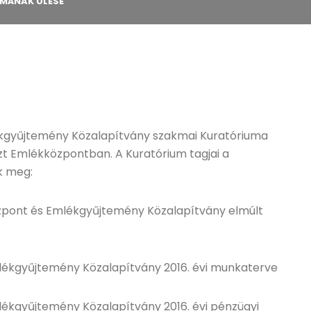
MÁNAK ÜLÉSE
kgyűjtemény Közalapítvány szakmai Kuratóriuma
szt Emlékközpontban. A Kuratórium tagjai a
k meg:
zpont és Emlékgyűjtemény Közalapítvány elmúlt
lékgyűjtemény Közalapítvány 2016. évi munkaterve
ékgyűjtemény Közalapítvány 2016. évi pénzügyi