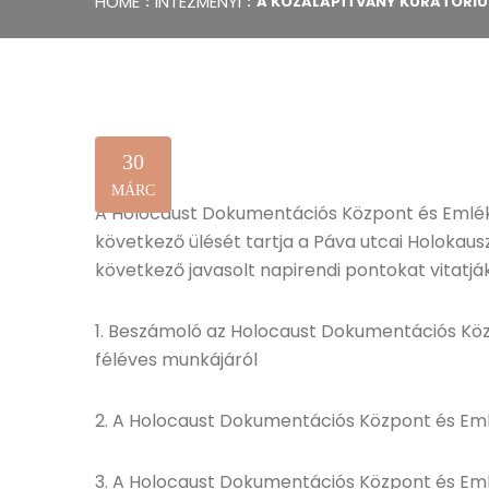
HOME
INTÉZMÉNYI
A KÖZALAPÍTVÁNY KURATÓRIU
30
MÁRC
A Holocaust Dokumentációs Központ és Emlé
következő ülését tartja a Páva utcai Holokau
következő javasolt napirendi pontokat vitatjá
1. Beszámoló az Holocaust Dokumentációs Kö
féléves munkájáról
2. A Holocaust Dokumentációs Központ és Em
3. A Holocaust Dokumentációs Központ és Eml