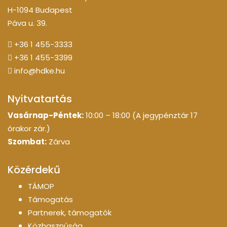
H-1094 Budapest
Páva u. 39.
+36 1 455-3333
+36 1 455-3399
info@hdke.hu
Nyitvatartás
Vasárnap-Péntek:
10:00 – 18:00 (A jegypénztár 17
órakor zár.)
Szombat:
Zárva
Közérdekű
TÁMOP
Támogatás
Partnerek, támogatók
Közhasznúság