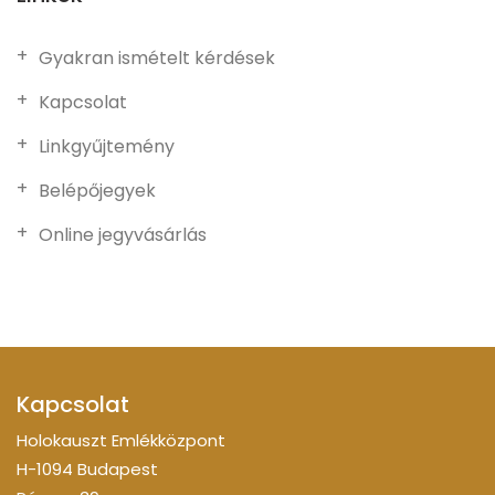
Gyakran ismételt kérdések
Kapcsolat
Linkgyűjtemény
Belépőjegyek
Online jegyvásárlás
Kapcsolat
Holokauszt Emlékközpont
H-1094 Budapest