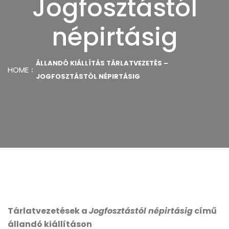
Jogfosztástól
népirtásig
ÁLLANDÓ KIÁLLÍTÁS TÁRLATVEZETÉS –
HOME
JOGFOSZTÁSTÓL NÉPIRTÁSIG
Tárlatvezetések a
Jogfosztástól népirtásig
című
állandó kiállításon