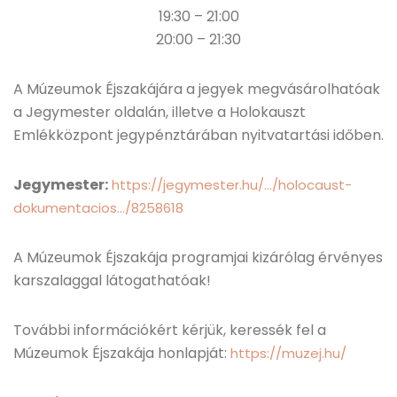
19:30 – 21:00
20:00 – 21:30
A Múzeumok Éjszakájára a jegyek megvásárolhatóak
a Jegymester oldalán, illetve a Holokauszt
Emlékközpont jegypénztárában nyitvatartási időben.
Jegymester:
https://jegymester.hu/…/holocaust-
dokumentacios…/8258618
A Múzeumok Éjszakája programjai kizárólag érvényes
karszalaggal látogathatóak!
További információkért kérjük, keressék fel a
Múzeumok Éjszakája honlapját:
https://muzej.hu/