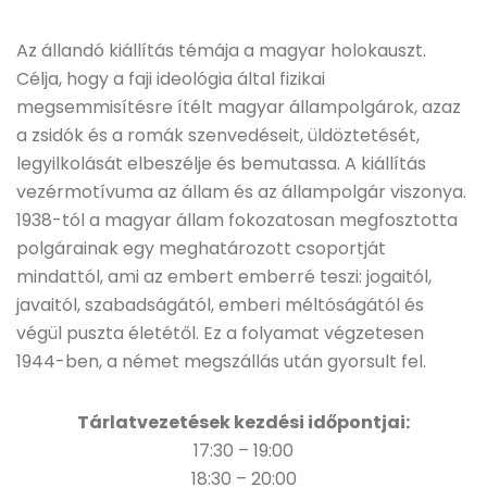
Az állandó kiállítás témája a magyar holokauszt.
Célja, hogy a faji ideológia által fizikai
megsemmisítésre ítélt magyar állampolgárok, azaz
a zsidók és a romák szenvedéseit, üldöztetését,
legyilkolását elbeszélje és bemutassa. A kiállítás
vezérmotívuma az állam és az állampolgár viszonya.
1938-tól a magyar állam fokozatosan megfosztotta
polgárainak egy meghatározott csoportját
mindattól, ami az embert emberré teszi: jogaitól,
javaitól, szabadságától, emberi méltóságától és
végül puszta életétől. Ez a folyamat végzetesen
1944-ben, a német megszállás után gyorsult fel.
Tárlatvezetések kezdési időpontjai:
17:30 – 19:00
18:30 – 20:00