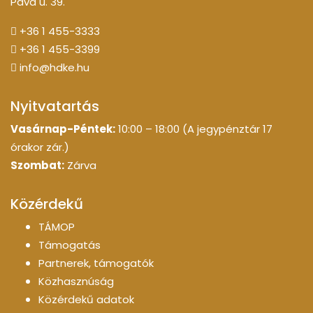
Páva u. 39.
+36 1 455-3333
+36 1 455-3399
info@hdke.hu
Nyitvatartás
Vasárnap-Péntek:
10:00 – 18:00 (A jegypénztár 17
órakor zár.)
Szombat:
Zárva
Közérdekű
TÁMOP
Támogatás
Partnerek, támogatók
Közhasznúság
Közérdekű adatok