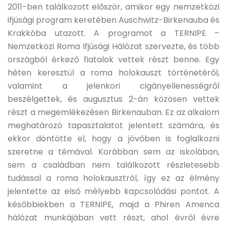
2011-ben találkozott először, amikor egy nemzetközi
ifjúsági program keretében Auschwitz-Birkenauba és
Krakkóba utazott. A programot a TERNIPE –
Nemzetközi Roma Ifjúsági Hálózat szervezte, és több
országból érkező fiatalok vettek részt benne. Egy
héten keresztül a roma holokauszt történetéről,
valamint a jelenkori cigányellenességről
beszélgettek, és augusztus 2-án közösen vettek
részt a megemlékezésen Birkenauban. Ez az alkalom
meghatározó tapasztalatot jelentett számára, és
ekkor döntötte el, hogy a jövőben is foglalkozni
szeretne a témával. Korábban sem az iskolában,
sem a családban nem találkozott részletesebb
tudással a roma holokausztról, így ez az élmény
jelentette az első mélyebb kapcsolódási pontot. A
későbbiekben a TERNIPE, majd a Phiren Amenca
hálózat munkájában vett részt, ahol évről évre