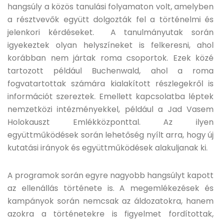
hangsúly a közös tanulási folyamaton volt, amelyben
a résztvevők együtt dolgozták fel a történelmi és
jelenkori kérdéseket. A tanulmányutak során
igyekeztek olyan helyszíneket is felkeresni, ahol
korábban nem jártak roma csoportok. Ezek közé
tartozott például Buchenwald, ahol a roma
fogvatartottak számára kialakított részlegekről is
információt szereztek. Emellett kapcsolatba léptek
nemzetközi intézményekkel, például a Jad Vasem
Holokauszt Emlékközponttal. Az ilyen
együttműködések során lehetőség nyílt arra, hogy új
kutatási irányok és együttműködések alakuljanak ki.
A programok során egyre nagyobb hangsúlyt kapott
az ellenállás története is. A megemlékezések és
kampányok során nemcsak az áldozatokra, hanem
azokra a történetekre is figyelmet fordítottak,