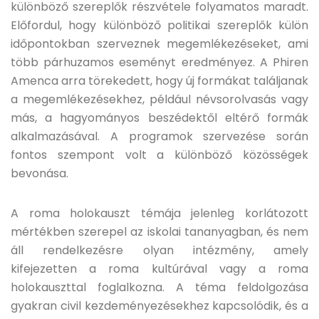
különböző szereplők részvétele folyamatos maradt.
Előfordul, hogy különböző politikai szereplők külön
időpontokban szerveznek megemlékezéseket, ami
több párhuzamos eseményt eredményez. A Phiren
Amenca arra törekedett, hogy új formákat találjanak
a megemlékezésekhez, például névsorolvasás vagy
más, a hagyományos beszédektől eltérő formák
alkalmazásával. A programok szervezése során
fontos szempont volt a különböző közösségek
bevonása.
A roma holokauszt témája jelenleg korlátozott
mértékben szerepel az iskolai tananyagban, és nem
áll rendelkezésre olyan intézmény, amely
kifejezetten a roma kultúrával vagy a roma
holokauszttal foglalkozna. A téma feldolgozása
gyakran civil kezdeményezésekhez kapcsolódik, és a