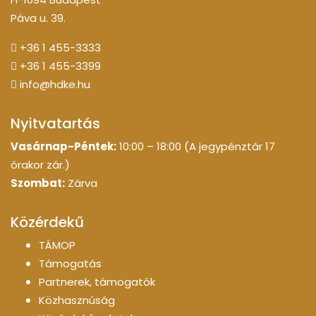
Páva u. 39.
+36 1 455-3333
+36 1 455-3399
info@hdke.hu
Nyitvatartás
Vasárnap-Péntek:
10:00 – 18:00 (A jegypénztár 17
órakor zár.)
Szombat:
Zárva
Közérdekű
TÁMOP
Támogatás
Partnerek, támogatók
Közhasznúság