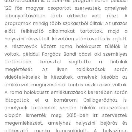
utaztatásában is. A 2014-es program során például
120 fős magyar csoportot szerveztek, amelynek
lebonyolításában több aktivista vett részt. A
programok mindig több szakaszból álltak. Az utazás
előtt felkészítő alkalmakat tartottak, majd a
helyszíni részvételt követően utánkövetés is zajlott.
A résztvevők között roma holokauszt túlélők is
voltak, például Forgács Bandi bácsi, aki személyes
történetein keresztül segítette a fiatalok
megértését. Az ilyen találkozások során
videófelvételek is készültek, amelyek később az
emlékezet megőrzésének fontos eszközeivé váltak.
A roma holokauszt emlékutazások keretében során
látogattak el a komáromi Csillagerődhöz is,
amelynek történetét szintén túlélők elbeszélései
alapján ismerték meg. 2015-ben itt szerveztek
megemlékezést, amelyhez helyszíni bejárás és
előkészítő munka kapcsolódott. A helyszínen