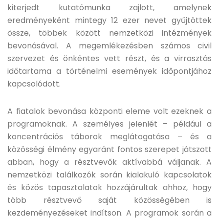
kiterjedt kutatómunka zajlott, amelynek
eredményeként mintegy 12 ezer nevet gyűjtöttek
össze, többek között nemzetközi intézmények
bevonásával. A megemlékezésben számos civil
szervezet és önkéntes vett részt, és a virrasztás
időtartama a történelmi események időpontjához
kapcsolódott.
A fiatalok bevonása központi eleme volt ezeknek a
programoknak. A személyes jelenlét – például a
koncentrációs táborok meglátogatása – és a
közösségi élmény egyaránt fontos szerepet játszott
abban, hogy a résztvevők aktívabbá váljanak. A
nemzetközi találkozók során kialakuló kapcsolatok
és közös tapasztalatok hozzájárultak ahhoz, hogy
több résztvevő saját közösségében is
kezdeményezéseket indítson. A programok során a