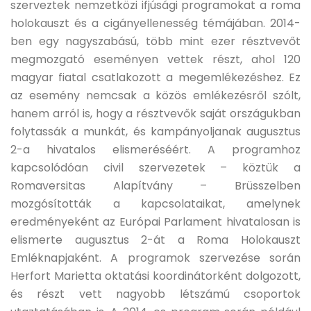
szerveztek nemzetközi ifjúsági programokat a roma
holokauszt és a cigányellenesség témájában. 2014-
ben egy nagyszabású, több mint ezer résztvevőt
megmozgató eseményen vettek részt, ahol 120
magyar fiatal csatlakozott a megemlékezéshez. Ez
az esemény nemcsak a közös emlékezésről szólt,
hanem arról is, hogy a résztvevők saját országukban
folytassák a munkát, és kampányoljanak augusztus
2-a hivatalos elismeréséért. A programhoz
kapcsolódóan civil szervezetek – köztük a
Romaversitas Alapítvány – Brüsszelben
mozgósították a kapcsolataikat, amelynek
eredményeként az Európai Parlament hivatalosan is
elismerte augusztus 2-át a Roma Holokauszt
Emléknapjaként. A programok szervezése során
Herfort Marietta oktatási koordinátorként dolgozott,
és részt vett nagyobb létszámú csoportok