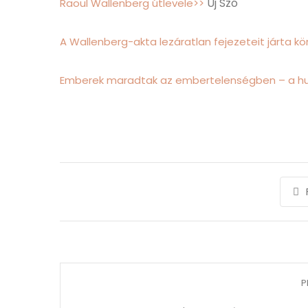
Új Szó
Raoul Wallenberg útlevele>>
A Wallenberg-akta lezáratlan fejezeteit járta kö
Emberek maradtak az embertelenségben – a 
P