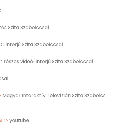
:
és Szita Szabolccsal
L interjú Szita Szabolccsal
 részes videó-interjú Szita Szabolccsal
csal
Magyar Interaktív Televízión Szita Szabolcs
>
youtube
l >>