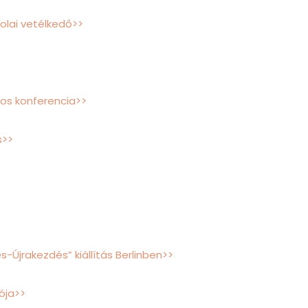
olai vetélkedő>>
s konferencia>>
s>>
Újrakezdés” kiállítás Berlinben>>
ója>>