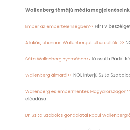
Wallenberg témájú médiamegjelenéseink
HírTV beszélget
Ember az embertelenségben>>
NO
A lakás, ahonnan Wallenberget elhurcolták >>
Kossuth Rádió két
Séta Wallenberg nyomában>>
NOL interjú Szita Szabolc
Wallenberg álmáról>>
Wallenberg és embermentés Magyarországon>
előadása
Dr. Szita Szabolcs gondolatai Raoul Wallenbergrő