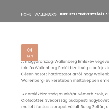
HOME
WALLENBERG
BEFEJEZTE TEVÉKENYSÉGÉT 
04
JAN
A magyarországi Wallenberg Emlékév végével
felelős Wallenberg Emlékbizottság is befeje
ülésen hozott határozatot arról, hogy Wallen
Wallenberg-év keretében méltóképpen emlé
Az emlékbizottság munkáját Németh Zsolt, a K
Olofsdotter, Svédország budapesti nagykövete
mellett fontos szerepet vállalt Balog Zoltán, 