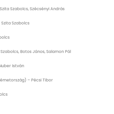
Szita Szabolcs, Szécsényi András
 Szita Szabolcs
bolcs
a Szabolcs, Botos János, Salamon Pál
Nuber István
émetország) – Pécsi Tibor
olcs