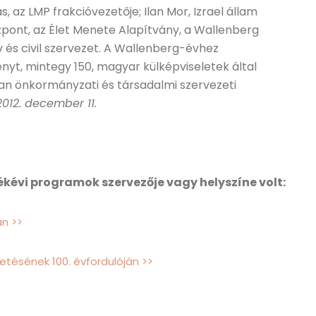
, az LMP frakcióvezetője; Ilan Mor, Izrael állam
pont, az Élet Menete Alapítvány, a Wallenberg
 és civil szervezet. A Wallenberg-évhez
yt, mintegy 150, magyar külképviseletek által
n önkormányzati és társadalmi szervezeti
2012. december 11.
kévi programok szervezője vagy helyszíne volt:
n >>
etésének 100. évfordulóján >>
>