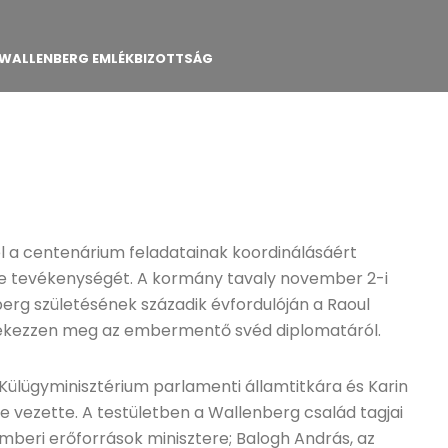
A WALLENBERG EMLÉKBIZOTTSÁG
 a centenárium feladatainak koordinálásáért
zte tevékenységét. A kormány tavaly november 2-i
berg születésének századik évfordulóján a Raoul
kezzen meg az embermentő svéd diplomatáról.
ülügyminisztérium parlamenti államtitkára és Karin
 vezette. A testületben a Wallenberg család tagjai
emberi erőforrások minisztere; Balogh András, az