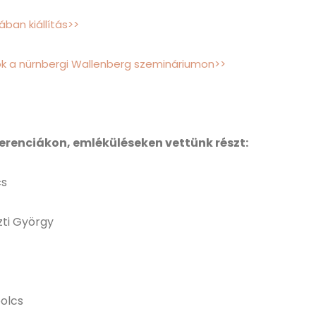
ban kiállítás>>
k a nürnbergi Wallenberg szemináriumon>>
erenciákon, emléküléseken vettünk részt:
cs
zti György
bolcs