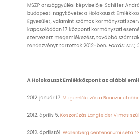
MSZP országgyűlési képviselője; Schiffer András
budapesti nagykövete; a Holokauszt Emlékköz
Egyesület, valamint számos kormányzati szerv
kapcsolódóan 17 központi kormányzati esemén
szervezett megemlékezést, továbbá számtala
rendezvényt tartottak 2012-ben.
Forrás: MTI, 
A Holokauszt Emlékközpont az alábbi emlé
2012. január 17.
Megemlékezés a Benczur utcába
2012. április 5.
Koszorúzás Langfelder Vilmos szül
2012. áprilistól
Wallenberg centenáriumi séta >