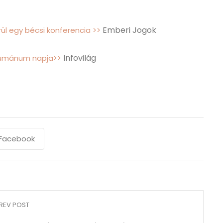
Emberi Jogok
rül egy bécsi konferencia >>
Infovilág
humánum napja>>
Facebook
REV POST