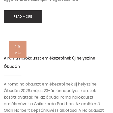
READ MORE
26
MÁJ
A roma holokauszt emlékezetének új helyszíne
Óbudán
A roma holokauszt emlékezetének új helyszíne
Óbudán 2026.május 23-án ünnepélyes keretek
között avatták fel az óbudai roma holokauszt
emlékművet a Csíkszerda Parkban. Az emlékmű
Oláh Norbert képzőművész alkotása. A Holokauszt