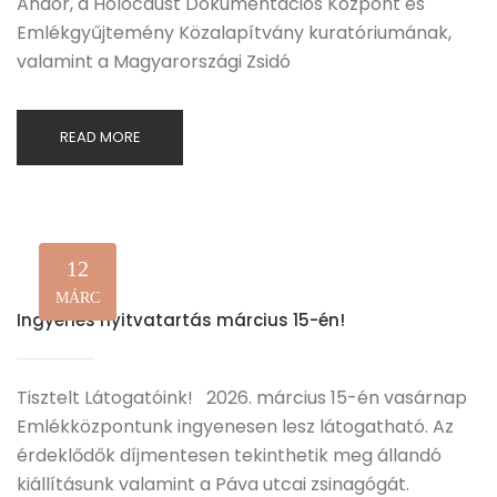
Andor, a Holocaust Dokumentációs Központ és
Emlékgyűjtemény Közalapítvány kuratóriumának,
valamint a Magyarországi Zsidó
READ MORE
12
MÁRC
Ingyenes nyitvatartás március 15-én!
Tisztelt Látogatóink! 2026. március 15-én vasárnap
Emlékközpontunk ingyenesen lesz látogatható. Az
érdeklődők díjmentesen tekinthetik meg állandó
kiállításunk valamint a Páva utcai zsinagógát.