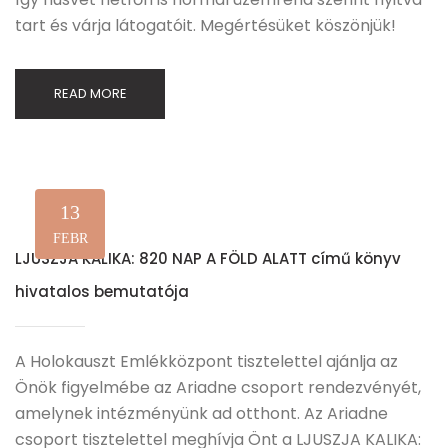
tart és várja látogatóit. Megértésüket köszönjük!
READ MORE
13
FEBR
LJUSZJA KALIKA: 820 NAP A FÖLD ALATT című könyv
hivatalos bemutatója
A Holokauszt Emlékközpont tisztelettel ajánlja az
Önök figyelmébe az Ariadne csoport rendezvényét,
amelynek intézményünk ad otthont. Az Ariadne
csoport tisztelettel meghívja Önt a LJUSZJA KALIKA: