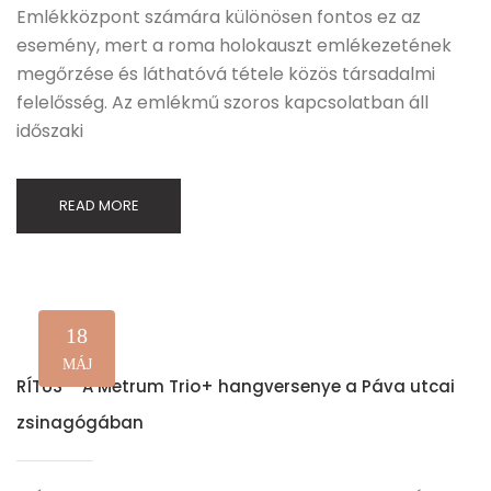
Emlékközpont számára különösen fontos ez az
esemény, mert a roma holokauszt emlékezetének
megőrzése és láthatóvá tétele közös társadalmi
felelősség. Az emlékmű szoros kapcsolatban áll
időszaki
READ MORE
18
MÁJ
RÍTUS – A Metrum Trio+ hangversenye a Páva utcai
zsinagógában