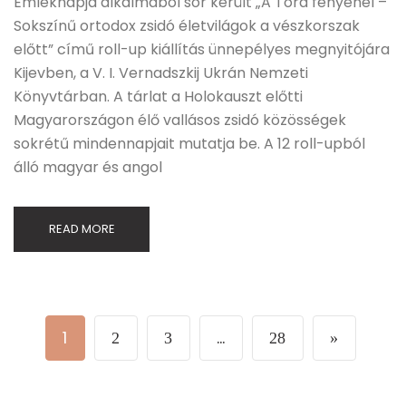
Emléknapja alkalmából sor került „A Tóra fényénél –
Sokszínű ortodox zsidó életvilágok a vészkorszak
előtt” című roll-up kiállítás ünnepélyes megnyitójára
Kijevben, a V. I. Vernadszkij Ukrán Nemzeti
Könyvtárban. A tárlat a Holokauszt előtti
Magyarországon élő vallásos zsidó közösségek
sokrétű mindennapjait mutatja be. A 12 roll-upból
álló magyar és angol
READ MORE
1
…
2
3
28
»