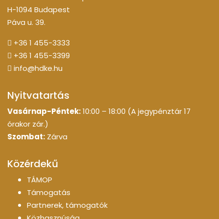
H-1094 Budapest
Páva u. 39.
+36 1 455-3333
+36 1 455-3399
info@hdke.hu
Nyitvatartás
Vasárnap-Péntek:
10:00 – 18:00 (A jegypénztár 17
órakor zár.)
Szombat:
Zárva
Közérdekű
TÁMOP
Támogatás
Partnerek, támogatók
Közhasznúság