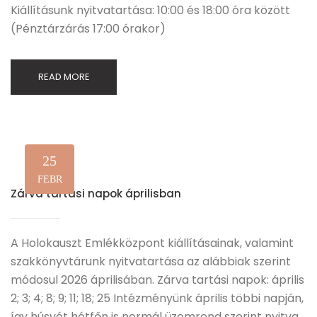
Kiállításunk nyitvatartása: 10:00 és 18:00 óra között
(Pénztárzárás 17:00 órakor)
READ MORE
25
FEBR
Zárva tartási napok áprilisban
A Holokauszt Emlékközpont kiállításainak, valamint
szakkönyvtárunk nyitvatartása az alábbiak szerint
módosul 2026 áprilisában. Zárva tartási napok: április
2; 3; 4; 8; 9; 11; 18; 25 Intézményünk április többi napján,
így húsvét hétfőn is normál üzemrend szerint nyitva