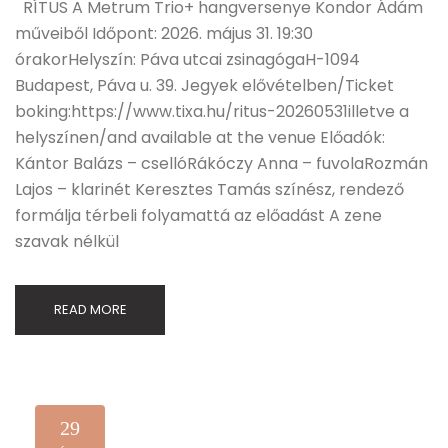
RÍTUS A Metrum Trio+ hangversenye Kondor Ádám
műveiből Időpont: 2026. május 31. 19:30
órakorHelyszín: Páva utcai zsinagógaH-1094
Budapest, Páva u. 39. Jegyek elővételben/Ticket
boking:https://www.tixa.hu/ritus-20260531illetve a
helyszínen/and available at the venue Előadók:
Kántor Balázs – csellóRákóczy Anna – fuvolaRozmán
Lajos – klarinét Keresztes Tamás színész, rendező
formálja térbeli folyamattá az előadást A zene
szavak nélkül
READ MORE
29