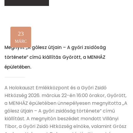
23
MÁRC
Megnyílt „A gólesz útjain – A győri zsidóság
története” című kiállítás Győrött, a MENHÁZ
épületében.
A Holokauszt Emlékközpont és a Győri Zsidó
Hitközség 2026. március 22-én 16:00 órakor, Győrött,
a MENHÁZ épületében ünnepélyesen megnyitotta „A
gólesz útjain – A győri zsidóság története” című
kiállítást. A megnyitón beszédet mondott Villányi
Tibor, a Győri Zsidó Hitközség elnöke, valamint Grósz