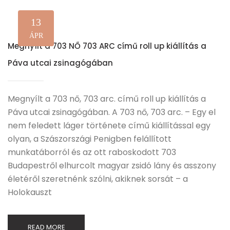
13
ÁPR
Megnyílt a 703 NŐ 703 ARC című roll up kiállítás a
Páva utcai zsinagógában
Megnyílt a 703 nő, 703 arc. című roll up kiállítás a
Páva utcai zsinagógában. A 703 nő, 703 arc. – Egy el
nem feledett láger története című kiállítással egy
olyan, a Szászországi Penigben felállított
munkatáborról és az ott raboskodott 703
Budapestről elhurcolt magyar zsidó lány és asszony
életéről szeretnénk szólni, akiknek sorsát – a
Holokauszt
READ MORE