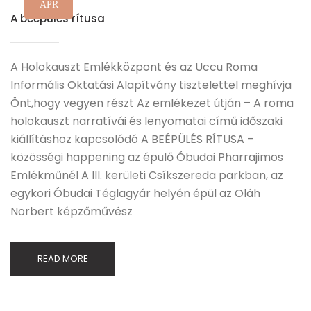
ÁPR
A beépülés rítusa
A Holokauszt Emlékközpont és az Uccu Roma
Informális Oktatási Alapítvány tisztelettel meghívja
Önt,hogy vegyen részt Az emlékezet útján – A roma
holokauszt narratívái és lenyomatai című időszaki
kiállításhoz kapcsolódó A BEÉPÜLÉS RÍTUSA –
közösségi happening az épülő Óbudai Pharrajimos
Emlékműnél A III. kerületi Csíkszereda parkban, az
egykori Óbudai Téglagyár helyén épül az Oláh
Norbert képzőművész
READ MORE