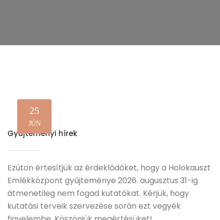
25
JÚN
Gyűjteményi hírek
Ezúton értesítjük az érdeklődőket, hogy a Holokauszt
Emlékközpont gyűjteménye 2026. augusztus 31-ig
átmenetileg nem fogad kutatókat. Kérjük, hogy
kutatási terveik szervezése során ezt vegyék
figyelembe. Köszönjük megértésüket!