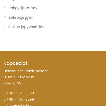
Linkgyűjtemény
Belépőjegyek
Online jegyvásárlás
Kapcsolat
Holokauszt Emlékközpont
H-1094 Budapest
Páva u. 39.
+36 1 455-3333
+36 1 455-3399
info@hdke.hu