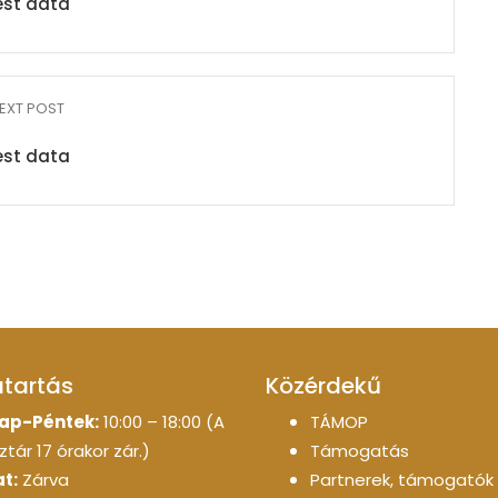
est data
EXT POST
est data
atartás
Közérdekű
ap-Péntek:
10:00 – 18:00 (A
TÁMOP
tár 17 órakor zár.)
Támogatás
t:
Zárva
Partnerek, támogatók