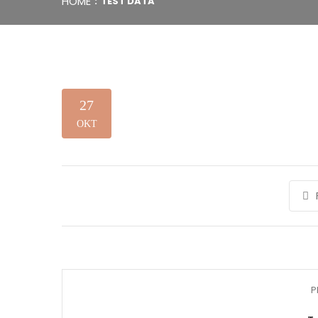
HOME
TEST DATA
27
OKT
P