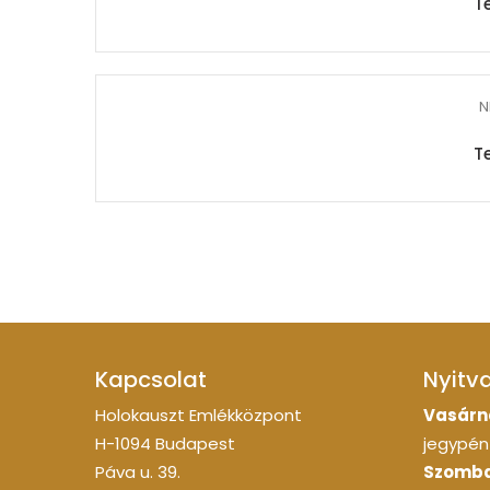
T
N
T
Kapcsolat
Nyitv
Holokauszt Emlékközpont
Vasárn
H-1094 Budapest
jegypénz
Páva u. 39.
Szomba