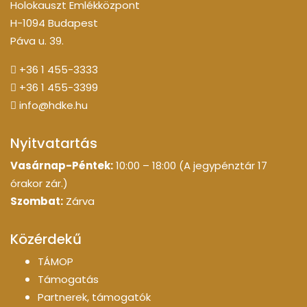
Holokauszt Emlékközpont
H-1094 Budapest
Páva u. 39.
+36 1 455-3333
+36 1 455-3399
info@hdke.hu
Nyitvatartás
Vasárnap-Péntek:
10:00 – 18:00 (A jegypénztár 17
órakor zár.)
Szombat:
Zárva
Közérdekű
TÁMOP
Támogatás
Partnerek, támogatók