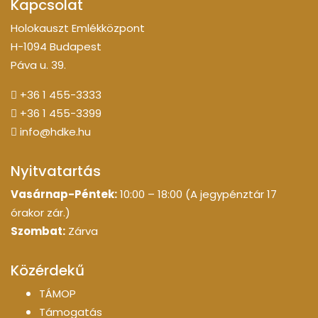
Kapcsolat
Holokauszt Emlékközpont
H-1094 Budapest
Páva u. 39.
+36 1 455-3333
+36 1 455-3399
info@hdke.hu
Nyitvatartás
Vasárnap-Péntek:
10:00 – 18:00 (A jegypénztár 17
órakor zár.)
Szombat:
Zárva
Közérdekű
TÁMOP
Támogatás