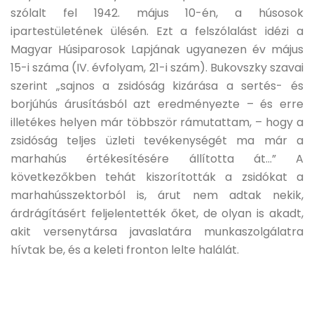
szólalt fel 1942. május 10-én, a húsosok
ipartestületének ülésén. Ezt a felszólalást idézi a
Magyar Húsiparosok Lapjának ugyanezen év május
15-i száma (IV. évfolyam, 21-i szám). Bukovszky szavai
szerint „sajnos a zsidóság kizárása a sertés- és
borjúhús árusításból azt eredményezte – és erre
illetékes helyen már többször rámutattam, – hogy a
zsidóság teljes üzleti tevékenységét ma már a
marhahús értékesítésére állította át…” A
következőkben tehát kiszorították a zsidókat a
marhahússzektorból is, árut nem adtak nekik,
árdrágításért feljelentették őket, de olyan is akadt,
akit versenytársa javaslatára munkaszolgálatra
hívtak be, és a keleti fronton lelte halálát.