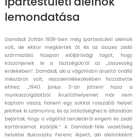
ipartestületi alelnök
lemondatása
Damásdi Zoltán 1939-ben még ipartestületi alelnök
volt, de ekkor megkérték őt és az összes zsidó
származású húsipari elöljárósági tagot, hogy
köszönjenek le a tisztségükről az „összesség
érdekében”. Damásdi, aki a vágóhídon árusító önálló
mészáros volt, visszaemlékezésében hozzátette
ehhez: „1940. június 3-án jöttem haza a
munkaszolgálatból. Árusítóhelyemet már nem
kaptam vissza, hanem egy sokkal rosszabb helyet
jelöltek ki számomra, és az intézőséghez is állandóan
bejártak, hogy a vágóhíd területéről engem és zsidó
kartársaimat kizárják.” A Damásdi-féle vezetőség
helyébe Bukovszky Ferenc lépett, aki alelnökként