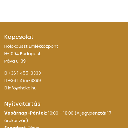
Kapcsolat
Holokauszt Emlékközpont
H-1094 Budapest
Páva u. 39.
+36 1 455-3333
+36 1 455-3399
info@hdke.hu
Nyitvatartás
Vasárnap-Péntek:
10:00 – 18:00 (A jegypénztár 17
órakor zár.)
Szombat:
Zárva