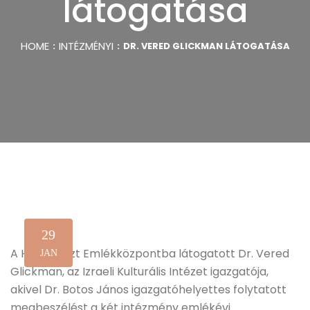
látogatása
HOME
INTÉZMÉNYI
DR. VERED GLICKMAN LÁTOGATÁSA
29
A Holokauszt Emlékközpontba látogatott Dr. Vered
JAN
Glickman, az Izraeli Kulturális Intézet igazgatója,
akivel Dr. Botos János igazgatóhelyettes folytatott
megbeszélést a két intézmény emlékévi