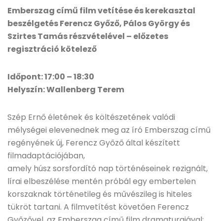
Emberszag című film vetítése és kerekasztal
beszélgetés Ferencz Győző, Pálos György és
Szirtes Tamás részvételével – előzetes
regisztráció kötelező
Időpont: 17:00 – 18:30
Helyszín: Wallenberg Terem
Szép Ernő életének és költészetének valódi
mélységei elevenednek meg az író Emberszag című
regényének új, Ferencz Győző által készített
filmadaptációjában,
amely húsz sorsfordító nap történéseinek rezignált,
lírai elbeszélése mentén próbál egy embertelen
korszaknak történetileg és művészileg is hiteles
tükröt tartani. A filmvetítést követően Ferencz
Győzővel, az Emberszag című film dramaturgjával;