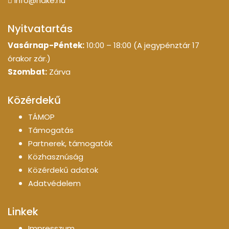
info@hdke.hu
Nyitvatartás
Vasárnap-Péntek:
10:00 – 18:00 (A jegypénztár 17
órakor zár.)
Szombat:
Zárva
Közérdekű
TÁMOP
Támogatás
Partnerek, támogatók
Közhasznúság
Közérdekű adatok
Adatvédelem
Linkek
Impresszum