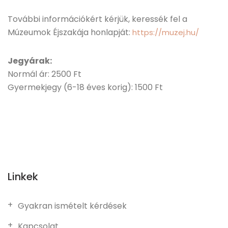
További információkért kérjük, keressék fel a
Múzeumok Éjszakája honlapját:
https://muzej.hu/
Jegyárak:
Normál ár: 2500 Ft
Gyermekjegy (6-18 éves korig): 1500 Ft
Linkek
Gyakran ismételt kérdések
Kapcsolat