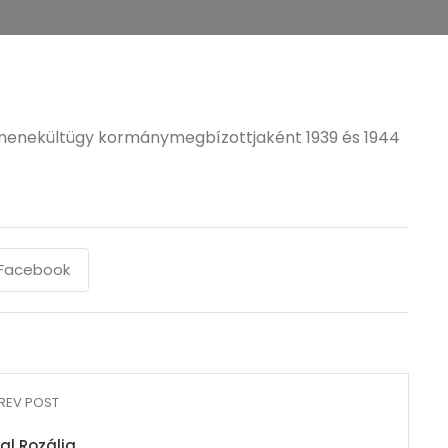
s, menekültügy kormánymegbízottjaként 1939 és 1944
Facebook
REV POST
al Rozália