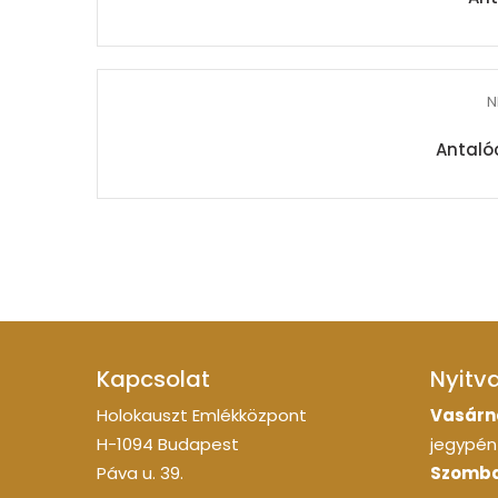
N
Antalóc
Kapcsolat
Nyitv
Holokauszt Emlékközpont
Vasárn
H-1094 Budapest
jegypénz
Páva u. 39.
Szomba