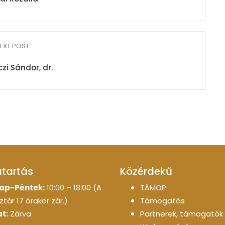
EXT POST
zi Sándor, dr.
atartás
Közérdekű
ap-Péntek:
10:00 – 18:00 (A
TÁMOP
tár 17 órakor zár.)
Támogatás
t:
Zárva
Partnerek, támogatók