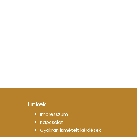
Linkek
Impresszum
Kapcsolat
Gyakran ismételt kérdések