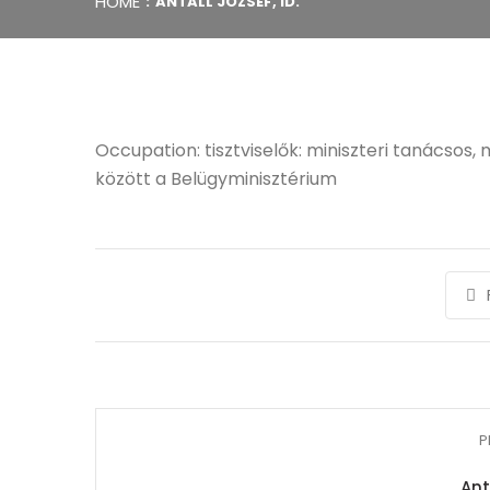
HOME
ANTALL JÓZSEF, ID.
Occupation: tisztviselők: miniszteri tanácso
között a Belügyminisztérium
P
Ant