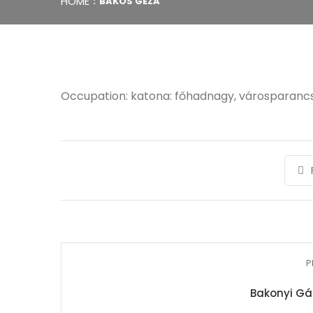
HOME
BAKOS GÉZA
Occupation: katona: főhadnagy, városparan
P
Bakonyi Gáb