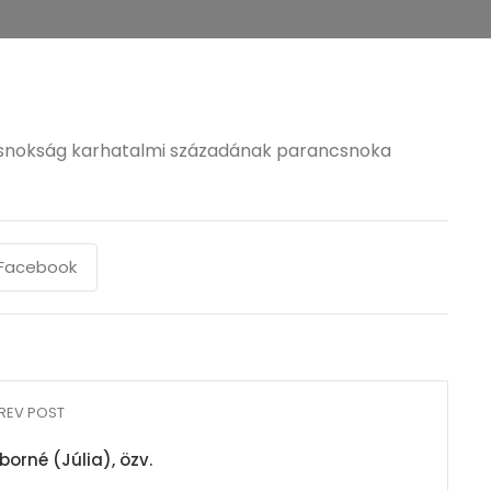
csnokság karhatalmi századának parancsnoka
Facebook
REV POST
orné (Júlia), özv.