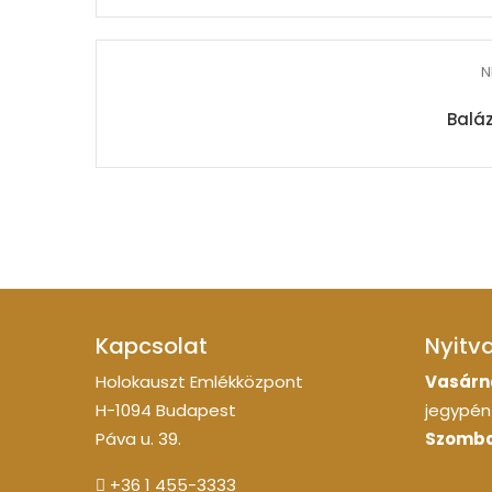
N
Baláz
Kapcsolat
Nyitv
Holokauszt Emlékközpont
Vasárn
H-1094 Budapest
jegypénz
Páva u. 39.
Szomba
+36 1 455-3333