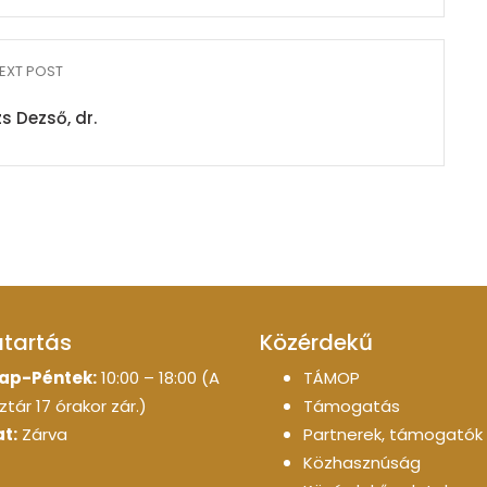
EXT POST
s Dezső, dr.
atartás
Közérdekű
ap-Péntek:
10:00 – 18:00 (A
TÁMOP
tár 17 órakor zár.)
Támogatás
t:
Zárva
Partnerek, támogatók
Közhasznúság