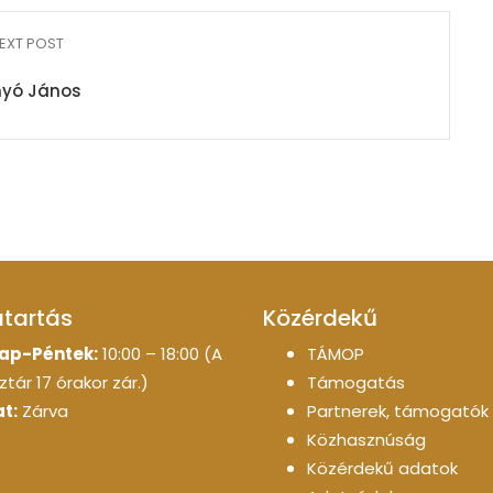
EXT POST
nyó János
atartás
Közérdekű
ap-Péntek:
10:00 – 18:00 (A
TÁMOP
tár 17 órakor zár.)
Támogatás
t:
Zárva
Partnerek, támogatók
Közhasznúság
Közérdekű adatok