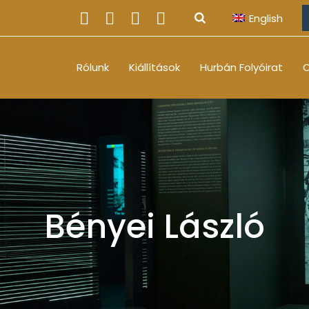
English
Rólunk
Kiállítások
Hurbán Folyóirat
O
Bényei László