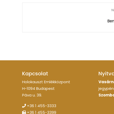
N
Be
Kapcsolat
Nyitv
Holokauszt Emlékközpont
Vasárn
H-1094 Budapest
jegypénz
Páva u. 39.
Szomba
+36 1 455-3333
+36 1 455-3399