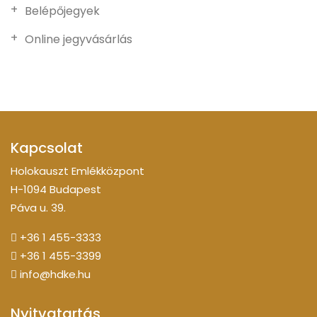
Belépőjegyek
Online jegyvásárlás
Kapcsolat
Holokauszt Emlékközpont
H-1094 Budapest
Páva u. 39.
+36 1 455-3333
+36 1 455-3399
info@hdke.hu
Nyitvatartás