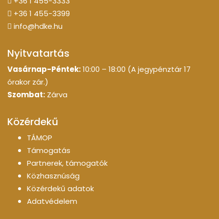
+36 1 455-3333
+36 1 455-3399
info@hdke.hu
Nyitvatartás
Vasárnap-Péntek:
10:00 – 18:00 (A jegypénztár 17
órakor zár.)
Szombat:
Zárva
Közérdekű
TÁMOP
Támogatás
Partnerek, támogatók
Közhasznúság
Közérdekű adatok
Adatvédelem