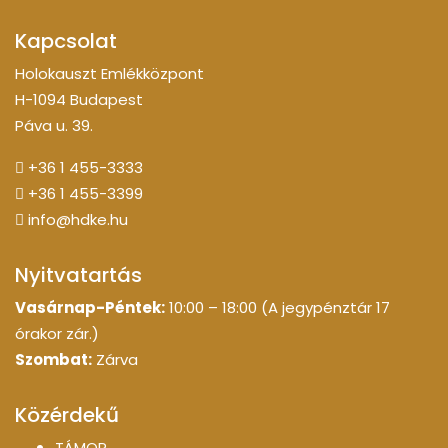
Kapcsolat
Holokauszt Emlékközpont
H-1094 Budapest
Páva u. 39.
+36 1 455-3333
+36 1 455-3399
info@hdke.hu
Nyitvatartás
Vasárnap-Péntek:
10:00 – 18:00 (A jegypénztár 17
órakor zár.)
Szombat:
Zárva
Közérdekű
TÁMOP