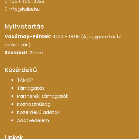
+36 1 455-3399
info@hdke.hu
Nyitvatartás
Vasárnap-Péntek:
10:00 – 18:00 (A jegypénztár 17
órakor zár.)
Szombat:
Zárva
Közérdekű
TÁMOP
Támogatás
Partnerek, támogatók
Közhasznúság
Közérdekű adatok
Adatvédelem
Linkek