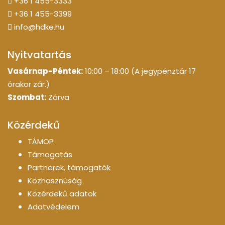
+36 1 455-3333
+36 1 455-3399
info@hdke.hu
Nyitvatartás
Vasárnap-Péntek:
10:00 – 18:00 (A jegypénztár 17
órakor zár.)
Szombat:
Zárva
Közérdekű
TÁMOP
Támogatás
Partnerek, támogatók
Közhasznúság
Közérdekű adatok
Adatvédelem