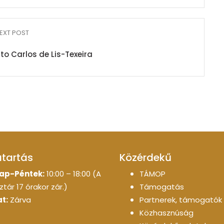
EXT POST
to Carlos de Lis-Texeira
atartás
Közérdekű
ap-Péntek:
10:00 – 18:00 (A
TÁMOP
tár 17 órakor zár.)
Támogatás
t:
Zárva
Partnerek, támogatók
Közhasznúság