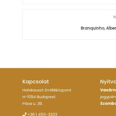
N
Branquinho, Alber
Kapcsolat
Nyitv
Holokauszt Emlékközpont
Vasárn
H-1094 Budapest
jegypénz
Páva u. 39.
Szomba
+36 1 455-3333