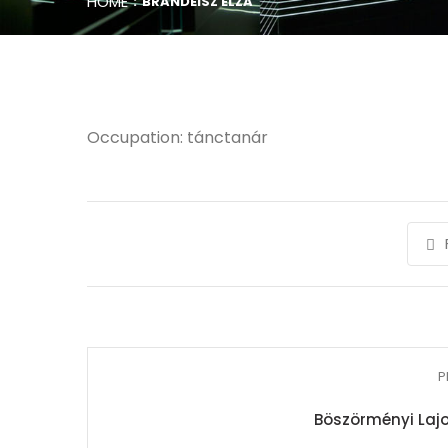
HOME
BRANDEISZ ELZA
Occupation: tánctanár
P
Böszörményi Lajo