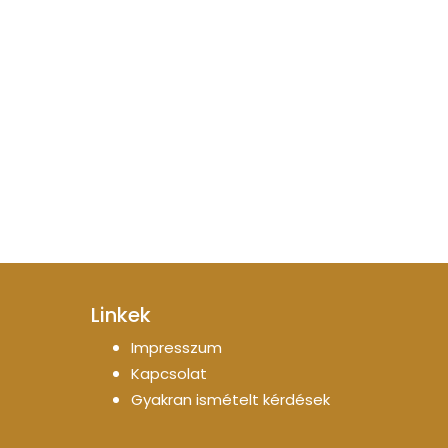
Linkek
Impresszum
Kapcsolat
Gyakran ismételt kérdések