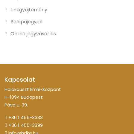
Linkgyűjtemény
Belépőjegyek
Online jegyvásárlás
Kapcsolat
Holokauszt Emlékközpont
H-1094 Budapest
Páva u. 39.
+36 1 455-3333
+36 1 455-3399
info@hdke.hu