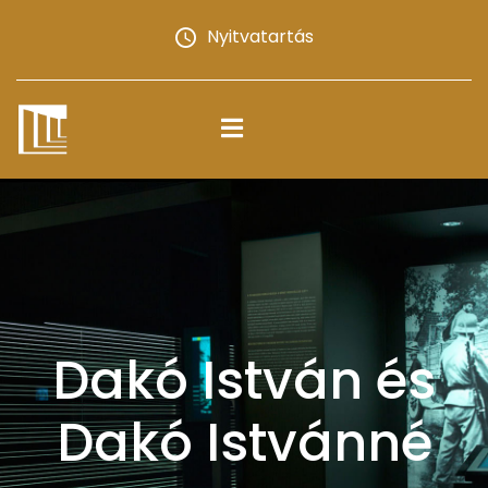
Nyitvatartás
Dakó István és
Dakó Istvánné