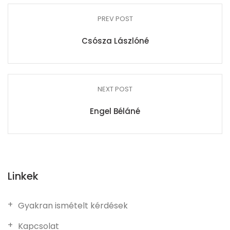
PREV POST
Csósza Lászlóné
NEXT POST
Engel Béláné
Linkek
Gyakran ismételt kérdések
Kapcsolat