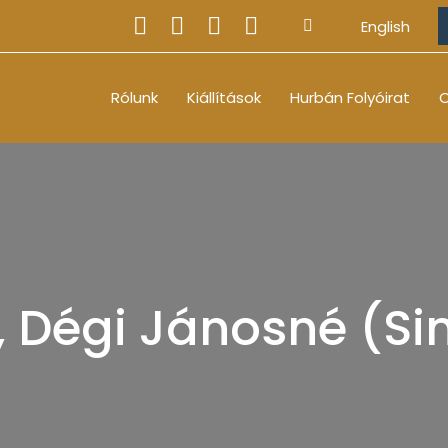
English
Rólunk
Kiállítások
Hurbán Folyóirat
O
, Dégi Jánosné (Si