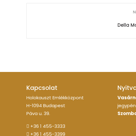
N
Della M
Kapcsolat
Nyitv
Holokauszt Emlékközpont
Vasárn
H-1094 Budapest
jegypénz
Páva u. 39.
Szomba
+36 1 455-3333
+36 1 455-3399