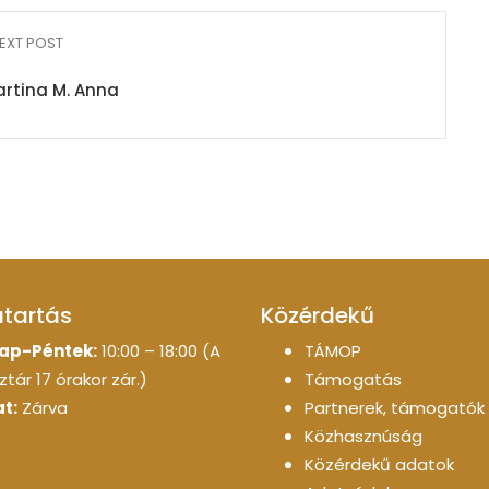
EXT POST
artina M. Anna
atartás
Közérdekű
ap-Péntek:
10:00 – 18:00 (A
TÁMOP
tár 17 órakor zár.)
Támogatás
t:
Zárva
Partnerek, támogatók
Közhasznúság
Közérdekű adatok