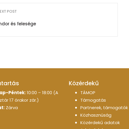
EXT POST
dor és felesége
atartás
Közérdekű
ap-Péntek:
10:00 – 18:00 (A
TÁMOP
tár 17 órakor zár.)
Támogatás
t:
Zárva
Partnerek, támogatók
Közhasznúság
Közérdekű adatok