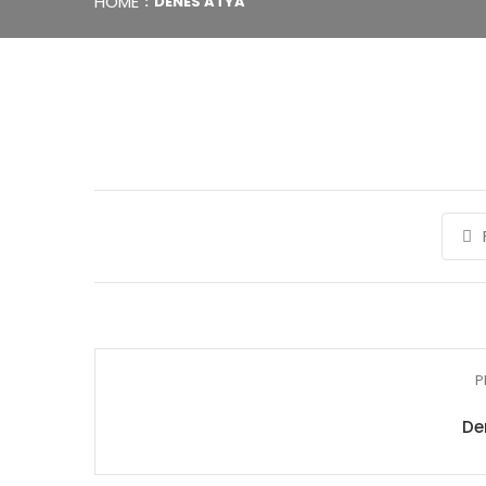
HOME
DÉNES ATYA
P
De