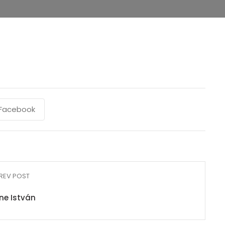
Facebook
REV POST
ne István