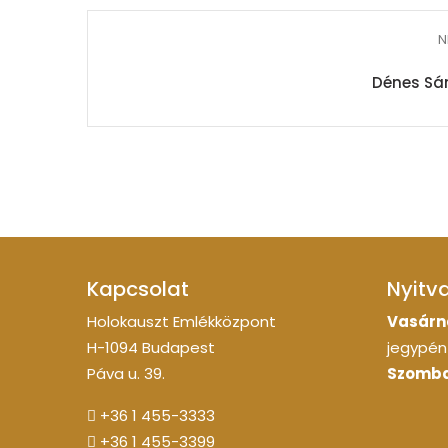
N
Dénes Sán
Kapcsolat
Nyitv
Holokauszt Emlékközpont
Vasárn
H-1094 Budapest
jegypénz
Páva u. 39.
Szomba
+36 1 455-3333
+36 1 455-3399