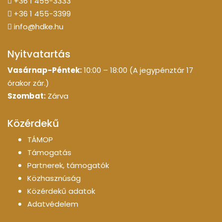
+36 1 455-3333
+36 1 455-3399
info@hdke.hu
Nyitvatartás
Vasárnap-Péntek:
10:00 – 18:00 (A jegypénztár 17
órakor zár.)
Szombat:
Zárva
Közérdekű
TÁMOP
Támogatás
Partnerek, támogatók
Közhasznúság
Közérdekű adatok
Adatvédelem