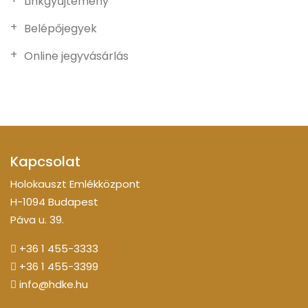
Linkgyűjtemény
Belépőjegyek
Online jegyvásárlás
Kapcsolat
Holokauszt Emlékközpont
H-1094 Budapest
Páva u. 39.
+36 1 455-3333
+36 1 455-3399
info@hdke.hu