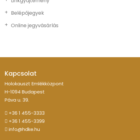
Linkgyűjtemény
Belépőjegyek
Online jegyvásárlás
Kapcsolat
Holokauszt Emlékközpont
H-1094 Budapest
Páva u. 39.
+36 1 455-3333
+36 1 455-3399
info@hdke.hu