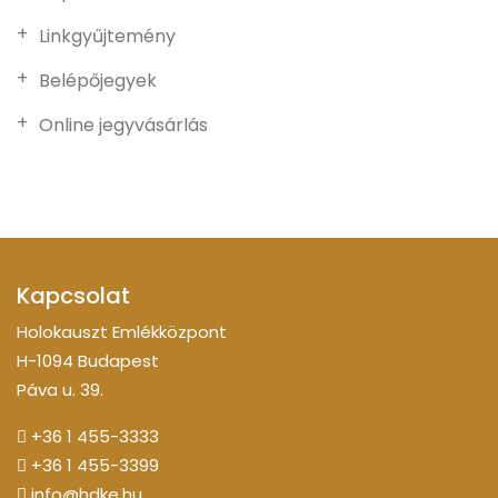
Linkgyűjtemény
Belépőjegyek
Online jegyvásárlás
Kapcsolat
Holokauszt Emlékközpont
H-1094 Budapest
Páva u. 39.
+36 1 455-3333
+36 1 455-3399
info@hdke.hu