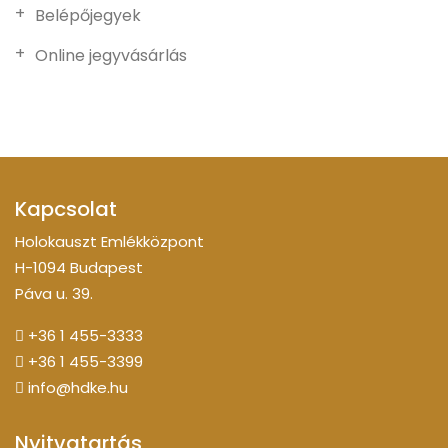
Belépőjegyek
Online jegyvásárlás
Kapcsolat
Holokauszt Emlékközpont
H-1094 Budapest
Páva u. 39.
+36 1 455-3333
+36 1 455-3399
info@hdke.hu
Nyitvatartás