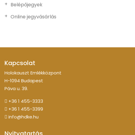
Belépőjegyek
Online jegyvásárlás
Kapcsolat
Holokauszt Emlékközpont
H-1094 Budapest
Páva u. 39.
+36 1 455-3333
+36 1 455-3399
info@hdke.hu
Nyitvatartás