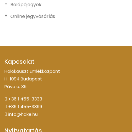
Belépőjegyek
Online jegyvásárlás
Kapcsolat
Holokauszt Emlékközpont
H-1094 Budapest
Páva u. 39.
+36 1 455-3333
+36 1 455-3399
info@hdke.hu
Nyitvatartás