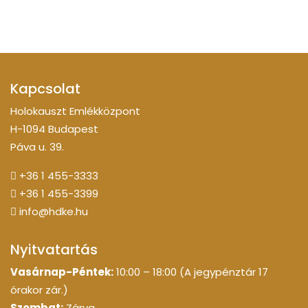
Kapcsolat
Holokauszt Emlékközpont
H-1094 Budapest
Páva u. 39.
+36 1 455-3333
+36 1 455-3399
info@hdke.hu
Nyitvatartás
Vasárnap-Péntek:
10:00 – 18:00 (A jegypénztár 17
órakor zár.)
Szombat:
Zárva