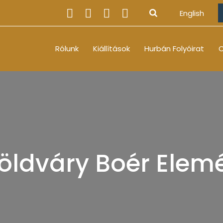
English
Rólunk
Kiállítások
Hurbán Folyóirat
O
öldváry Boér Elem