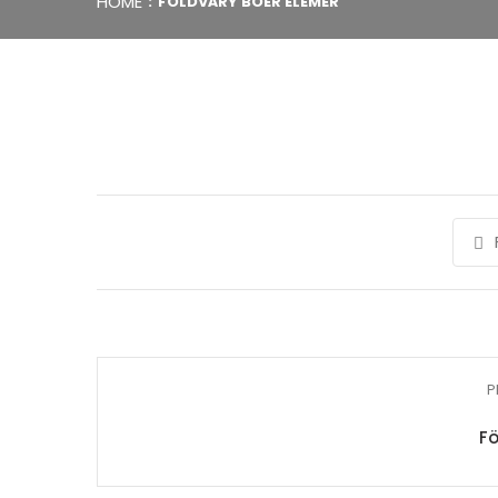
HOME
FÖLDVÁRY BOÉR ELEMÉR
P
Fö