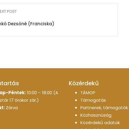
EXT POST
nkó Dezsőné (Franciska)
atartás
Közérdekű
ap-Péntek:
10:00 – 18:00 (A
TÁMOP
tár 17 órakor zár.)
Támogatás
t:
Zárva
Partnerek, támogatók
Közhasznúság
Közérdekű adatok