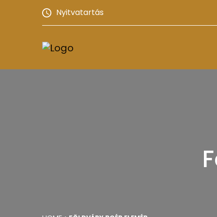
Nyitvatartás
F