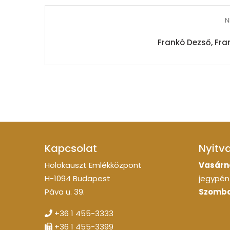
N
Frankó Dezső, Fra
Kapcsolat
Nyitv
Holokauszt Emlékközpont
Vasárn
H-1094 Budapest
jegypénz
Páva u. 39.
Szomba
+36 1 455-3333
+36 1 455-3399