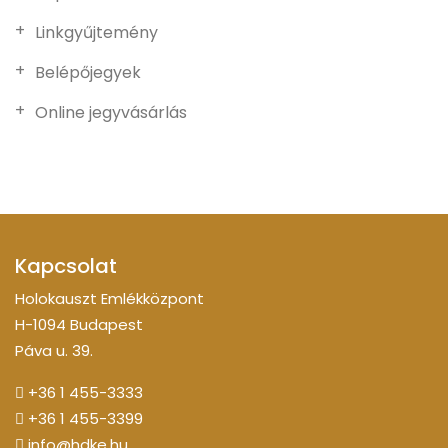
Linkgyűjtemény
Belépőjegyek
Online jegyvásárlás
Kapcsolat
Holokauszt Emlékközpont
H-1094 Budapest
Páva u. 39.
+36 1 455-3333
+36 1 455-3399
info@hdke.hu