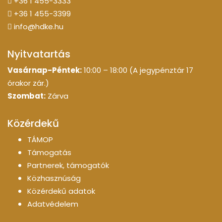
+36 1 455-3333
+36 1 455-3399
info@hdke.hu
Nyitvatartás
Vasárnap-Péntek:
10:00 – 18:00 (A jegypénztár 17
órakor zár.)
Szombat:
Zárva
Közérdekű
TÁMOP
Támogatás
Partnerek, támogatók
Közhasznúság
Közérdekű adatok
Adatvédelem