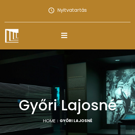
Nyitvatartás
Győri Lajosné
HOME
GYŐRI LAJOSNÉ