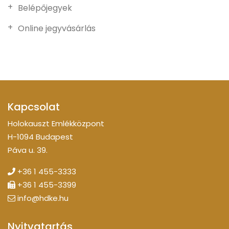
Belépőjegyek
Online jegyvásárlás
Kapcsolat
Holokauszt Emlékközpont
H-1094 Budapest
Páva u. 39.
+36 1 455-3333
+36 1 455-3399
info@hdke.hu
Nyitvatartás