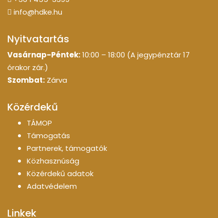
info@hdke.hu
Nyitvatartás
Vasárnap-Péntek:
10:00 – 18:00 (A jegypénztár 17
órakor zár.)
Szombat:
Zárva
Közérdekű
TÁMOP
Támogatás
Partnerek, támogatók
Közhasznúság
Közérdekű adatok
Adatvédelem
Linkek