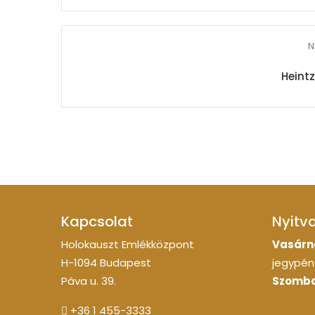
N
Heintz
Kapcsolat
Nyitv
Holokauszt Emlékközpont
Vasárn
H-1094 Budapest
jegypénz
Páva u. 39.
Szomba
+36 1 455-3333