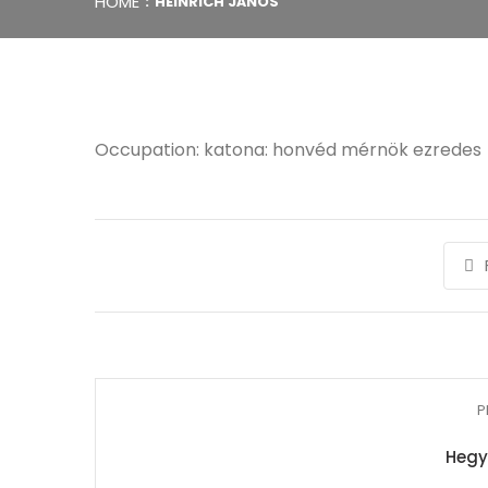
HOME
HEINRICH JÁNOS
Occupation: katona: honvéd mérnök ezredes
P
Hegy