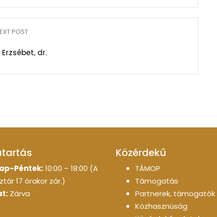
EXT POST
 Erzsébet, dr.
atartás
Közérdekű
ap-Péntek:
10:00 – 18:00 (A
TÁMOP
tár 17 órakor zár.)
Támogatás
t:
Zárva
Partnerek, támogatók
Közhasznúság