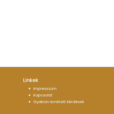
Linkek
Impresszum
Kapcsolat
Gyakran ismételt kérdések