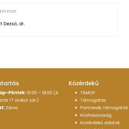
EXT POST
t Dezső, dr.
atartás
Közérdekű
ap-Péntek:
10:00 – 18:00 (A
TÁMOP
tár 17 órakor zár.)
Támogatás
t:
Zárva
Partnerek, támogatók
Közhasznúság
Közérdekű adatok