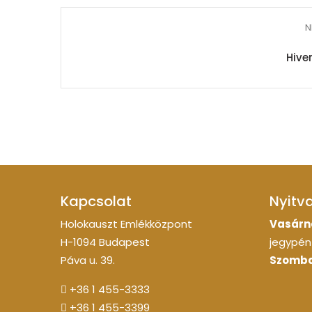
N
Hiver
Kapcsolat
Nyitv
Holokauszt Emlékközpont
Vasárn
H-1094 Budapest
jegypénz
Páva u. 39.
Szomba
+36 1 455-3333
+36 1 455-3399