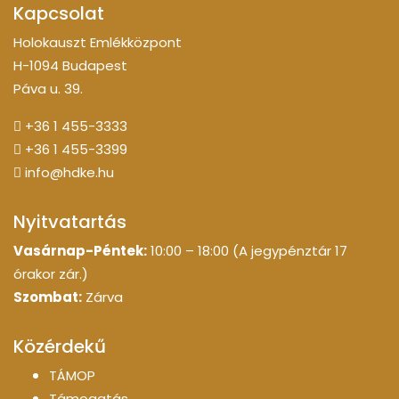
Kapcsolat
Holokauszt Emlékközpont
H-1094 Budapest
Páva u. 39.
+36 1 455-3333
+36 1 455-3399
info@hdke.hu
Nyitvatartás
Vasárnap-Péntek:
10:00 – 18:00 (A jegypénztár 17
órakor zár.)
Szombat:
Zárva
Közérdekű
TÁMOP
Támogatás