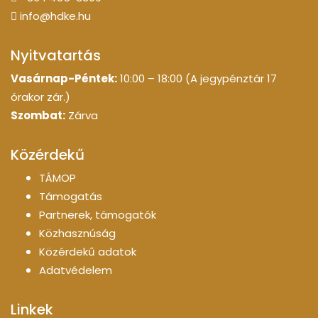
info@hdke.hu
Nyitvatartás
Vasárnap-Péntek:
10:00 – 18:00 (A jegypénztár 17
órakor zár.)
Szombat:
Zárva
Közérdekű
TÁMOP
Támogatás
Partnerek, támogatók
Közhasznúság
Közérdekű adatok
Adatvédelem
Linkek