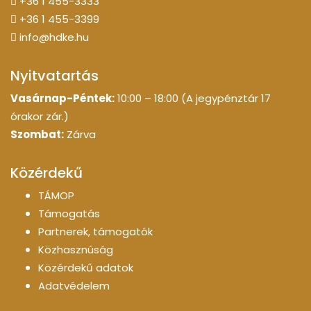
+36 1 455-3333
+36 1 455-3399
info@hdke.hu
Nyitvatartás
Vasárnap-Péntek:
10:00 – 18:00 (A jegypénztár 17
órakor zár.)
Szombat:
Zárva
Közérdekű
TÁMOP
Támogatás
Partnerek, támogatók
Közhasznúság
Közérdekű adatok
Adatvédelem