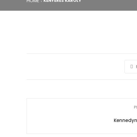
HOME
KENYERES KÁROLY
P
Kennedyn