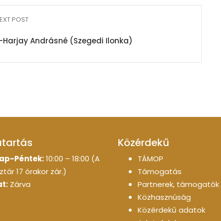
EXT POST
-Harjay Andrásné (Szegedi Ilonka)
atartás
Közérdekű
ap-Péntek:
10:00 – 18:00 (A
TÁMOP
tár 17 órakor zár.)
Támogatás
t:
Zárva
Partnerek, támogatók
Közhasznúság
Közérdekű adatok