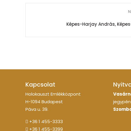
N
Képes-Harjay András, Képes
Kapcsolat
Nyitv
Holokauszt Emlékközpont
Vasárn
H-1094 Budapest
jegypénz
Páva u. 39.
Szomba
+36 1 455-3333
+36 1 455-3399